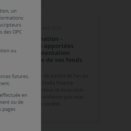
tion, un
nformations
scripteurs
27 avril 2026
VIE DES FONDS
es des OPC
Note d'information -
Modifications apportées
ation ou
dans la documentation
réglementaire de vos fonds
Vous êtes porteur de part(s) de l’un ou
nces futures.
plusieurs OPC de Covéa Finance
ment.
mentionnés ci-dessous et nous vous
 effectuée en
remercions de la confiance que vous
ement ou de
témoignez à notre société.
s pages