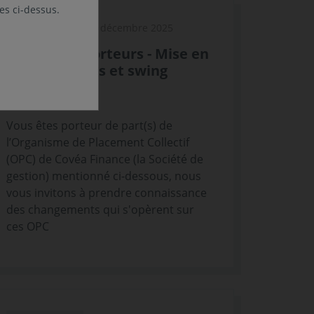
les ci-dessus.
15 décembre 2025
VIE DES FONDS
Lettre aux porteurs - Mise en
place de gates et swing
pricing - OPC
Vous êtes porteur de part(s) de
l’Organisme de Placement Collectif
(OPC) de Covéa Finance (la Société de
gestion) mentionné ci-dessous, nous
vous invitons à prendre connaissance
des changements qui s'opèrent sur
ces OPC