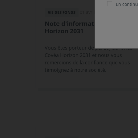
En continua
01 avril 2026
VIE DES FONDS
Note d'information - Covéa
Horizon 2031
Vous êtes porteur de part(s) du fonds
Covéa Horizon 2031 et nous vous
remercions de la confiance que vous
témoignez à notre société.