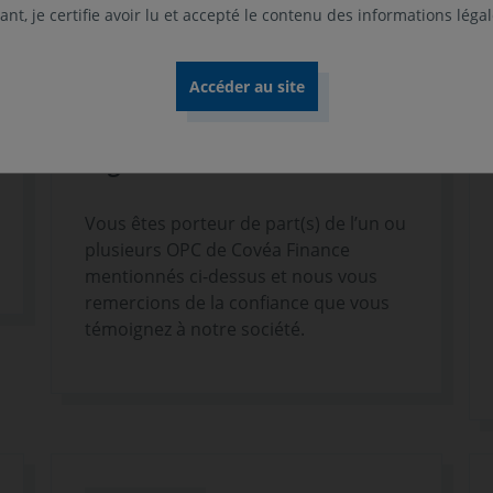
nt, je certifie avoir lu et accepté le contenu des informations léga
20 janvier 2026
VIE DES FONDS
Lettre aux porteurs -
Modifications apportées
dans la documentation
réglementaire de vos fonds
Vous êtes porteur de part(s) de l’un ou
plusieurs OPC de Covéa Finance
mentionnés ci-dessus et nous vous
remercions de la confiance que vous
témoignez à notre société.