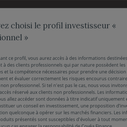
NOS FONDS
NOUS CONNAÎTRE
ACTUALITÉS
ENGAG
z choisi le profil investisseur «
ionnel »
 des
ant ce profil, vous aurez accès à des informations destinée
 à des clients professionnels qui par nature possèdent les
s et la compétence nécessaires pour prendre une décision
ment et évaluer correctement les risques encourus contrai
r non professionnel. Si tel n'est pas le cas, nous vous inviton
l'accès réservé aux clients non professionnels. Les informati
us allez accéder sont données à titre indicatif uniquement 
stituer un conseil en investissement, une proposition d’in
tion quelconque à opérer sur les marchés financiers. Les i
roduits présentés sont susceptibles d'évoluer à tout momen
ucun cas engager la responsabilité de Covéa Finance.
mat
Année