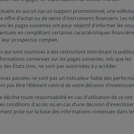
tituent en aucun cas un support promotionnel, une sollicita
e offre d'achat ou de vente d'instruments financiers. Les i
s les pages suivantes ont pour objectif d'informer les sou
02 juillet 2026
VIE DES FONDS
entuels en complétant certaines caractéristiques financièr
Lettre aux porteurs -
s leur prospectus complet.
Modifications apportées sur
 qui sont soumises à des restrictions interdisant la public
votre fonds Covéa Euro
nformations contenues sur les pages suivantes, tels que les
Spread
s des États-Unis, ne sont pas autorisées à y accéder.
Vous êtes porteur de part(s) de Covéa
nces passées ne sont pas un indicateur fiable des performa
Euro Spread et nous vous remercions
ent pas être l’élément central de votre décision d’investisse
de la confiance que vous témoignez à
 décline toute responsabilité en cas d'utilisation de ce site
notre société.
ces conditions d'accès ou en cas d’une décision d’investiss
ement prise sur la base des informations contenues dans le