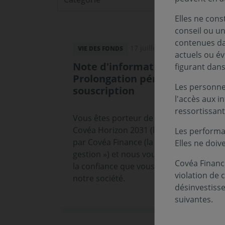
Elles ne cons
conseil ou un
contenues dan
17 juillet 2026
VIE DES FONDS
actuels ou év
Note d'information -
figurant dan
Prolongation période de
Les personnes
souscription
l'accès aux i
ressortissant
Vous êtes porteur de part(s) du fonds
Covéa Horizon 2031 (le « Fonds ») géré
Les performa
par Covéa Finance (la « Société de
Elles ne doiv
gestion ») et nous vous remercions de
Covéa Finance
la confiance que vous témoignez à
violation de 
notre société.
désinvestiss
suivantes.