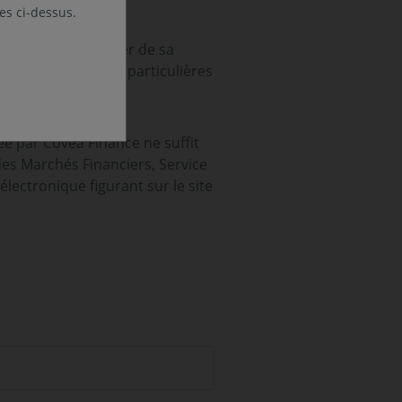
les ci-dessus.
 ouvrables à compter de sa
 de circonstances particulières
ée par Covéa Finance ne suffit
 des Marchés Financiers, Service
lectronique figurant sur le site