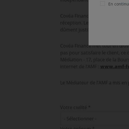
En continua
Covéa Finance s’engage à accuse
réception. Les réponses interv
dûment justifiées.
Covéa Finance met tout en œuvre
pas pour satisfaire le client, ce
Médiation - 17, place de la Bou
internet de l’AMF :
www.amf-fr
Le Médiateur de l’AMF a mis en 
Votre civilité *
- Sélectionner -
Votre prénom *