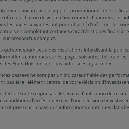
tituent en aucun cas un support promotionnel, une sollicita
 Covéa Finance traite uniquement les réclamations qui conc
e offre d'achat ou de vente d'instruments financiers. Les i
uniquement clients professionnels), mais ne peut prendre e
s les pages suivantes ont pour objectif d'informer les sou
s entreprises d’assurance.
entuels en complétant certaines caractéristiques financièr
s leur prospectus complet.
ire l’objet de tentatives d’usurpation de son nom à des fi
 qui sont soumises à des restrictions interdisant la public
ciers. Pour plus d’informations, nous vous invitons à vous r
nformations contenues sur les pages suivantes, tels que les
dentité de Covéa Finance
s des États-Unis, ne sont pas autorisées à y accéder.
ect de Covéa Finance, vous pouvez adresser votre réclamati
nces passées ne sont pas un indicateur fiable des performa
ent pas être l’élément central de votre décision d’investisse
l, ou
 décline toute responsabilité en cas d'utilisation de ce site
s ou à l’adresse email
ces conditions d'accès ou en cas d’une décision d’investiss
serviceclient@covea-finance.fr
.
ement prise sur la base des informations contenues dans le
e interlocuteur habituel n’a pas pu vous satisfaire, vous p
ulaire ci-dessous ou envoyer un e-mail à l’adresse servicecl
ation).