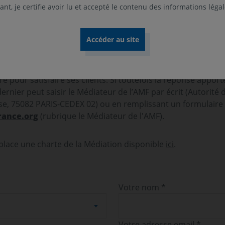
nt, je certifie avoir lu et accepté le contenu des informations léga
r la réception de la réclamation dans un délai de 10 jours
iennent dans un délai maximal de deux mois sauf survenance
 pour satisfaire ses clients. Si toutefois la réponse apport
 dernier peut saisir le Médiateur de l’AMF par écrit (Autorité
rse, 75082 PARIS-CEDEX 02) ou en remplissant un formulaire é
ance.org
(rubrique le Médiateur de l'AMF).
place une charte de la Médiation disponible
ici
.
Votre nom *
Votre adresse email *