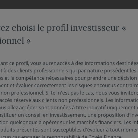
NOS FONDS
NOUS CONNAÎTRE
ACTUALITÉS
ENGAG
z choisi le profil investisseur «
ionnel »
es réclamations
ant ce profil, vous aurez accès à des informations destinée
 à des clients professionnels qui par nature possèdent les
s et la compétence nécessaires pour prendre une décision
ne procédure en vue du traitement efficace et 
ment et évaluer correctement les risques encourus contrai
r nos clients.
r non professionnel. Si tel n'est pas le cas, nous vous inviton
l'accès réservé aux clients non professionnels. Les informati
us allez accéder sont données à titre indicatif uniquement 
e gestion indépendante du groupe Covéa.
stituer un conseil en investissement, une proposition d’in
tion quelconque à opérer sur les marchés financiers. Les i
 une entité du groupe Covéa autre que Covéa Finance (no
roduits présentés sont susceptibles d'évoluer à tout momen
ment.
ucun cas engager la responsabilité de Covéa Finance.