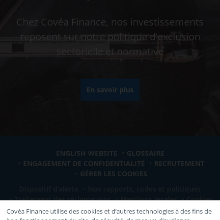
Chez Covéa Finance, nos investissements
reposent sur notre politique d'exclusion
sectorielle et normative
En savoir plus
ENGLISH WEBSITE
GLOSSAIRE
ENGAGEMENT DE CONFIDENTIALITÉ
RECRUTEMENT
GÉRER LES COOKIES
Dispositif d'alerte
Nos rapports, codes et politiques
Traitement des réclamations
Mentions légales
Cookies
Covéa Finance utilise des cookies et d’autres technologies à des fins de