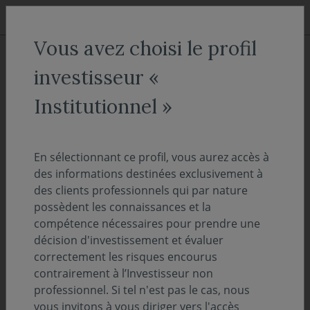
Aller au menu
Aller au contenu
Recher
Vous avez choisi le profil
COVEA FINANCE
Engagements et ESG
investisseur «
Politique d'engagement actionnarial
Institutionnel »
Politique d'engagement
actionnarial
En sélectionnant ce profil, vous aurez accès à
des informations destinées exclusivement à
Nous considérons le dialogue direct avec les
des clients professionnels qui par nature
entreprises comme un axe primordial de
possèdent les connaissances et la
compétence nécessaires pour prendre une
promotion d'une meilleure gouvernance et de
décision d'investissement et évaluer
pratiques plus responsables.
correctement les risques encourus
contrairement à l’Investisseur non
professionnel. Si tel n'est pas le cas, nous
Nous orientons notre démarche d'engagement avec les
vous invitons à vous diriger vers l'accès
entreprises vers les sociétés considérées comme «