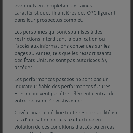
éventuels en complétant certaines
caractéristiques financières des OPC figurant
dans leur prospectus complet.
Le vote aux Assemblées Générales
Les personnes qui sont soumises à des
restrictions interdisant la publication ou
L’objectif de l’Assemblée Générale est de permettre un
l'accès aux informations contenues sur les
dialogue entre les actionnaires et le management. Ainsi
pages suivantes, tels que les ressortissants
l’AG représente le cadre privilégié et prévu par la loi de
des États-Unis, ne sont pas autorisées à y
l’engagement et de la démocratie actionnariale.
accéder.
Les performances passées ne sont pas un
Nous votons à l’intégralité des Assemblées Générales
indicateur fiable des performances futures.
des sociétés identifiées comme prioritaires dans notre
Elles ne doivent pas être l’élément central de
périmètre de vote et exerçons parfois un vote négatif.
votre décision d’investissement.
Covéa Finance décline toute responsabilité en
Un vote négatif correspond à un vote d’opposition,
cas d'utilisation de ce site effectuée en
c’est-à-dire à un vote « contre » une résolution agréée
violation de ces conditions d'accès ou en cas
par le conseil d’administration, mais aussi à un vote «