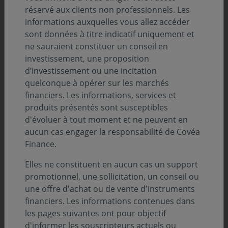
réservé aux clients non professionnels. Les
coeur », c'est à dire constituant la base de nos
informations auxquelles vous allez accéder
investissements de long terme, et vers les entreprises
sont données à titre indicatif uniquement et
susceptibles d'être incluses dans les fonds à
ne sauraient constituer un conseil en
thématique environnementale. Cette démarche
investissement, une proposition
d’engagement actionnarial se veut constructive et a
d’investissement ou une incitation
pour objectif de confronter les entreprises aux enjeux
quelconque à opérer sur les marchés
qui sont les plus matériels pour elles et pour leur
financiers. Les informations, services et
secteur, tout en leur faisant prendre conscience de la
produits présentés sont susceptibles
nécessité d’accroître leur niveau de transparence sur
d'évoluer à tout moment et ne peuvent en
les sujets extra-financiers.
aucun cas engager la responsabilité de Covéa
Finance.
L’ensemble de ces dialogues reposent sur une analyse
de la performance sociale, environnementale et de
Elles ne constituent en aucun cas un support
gouvernance des entreprises, de leur conformité aux
promotionnel, une sollicitation, un conseil ou
règlementations en vigueur ou à venir et permettent,
in
une offre d'achat ou de vente d'instruments
fine
, de définir les opportunités, les axes de
financiers. Les informations contenues dans
développement et les risques qui gravitent autour d’un
les pages suivantes ont pour objectif
émetteur.
d'informer les souscripteurs actuels ou