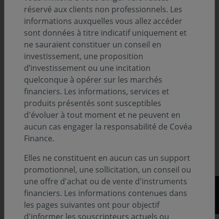
réservé aux clients non professionnels. Les
Le 27 septembre de 15h45 à 16h30, un atelier sur le
informations auxquelles vous allez accéder
thème « Enjeux géopolitiques et géoéconomiques
sont données à titre indicatif uniquement et
environnementaux, sociaux et de gouvernance, quelles
ne sauraient constituer un conseil en
solutions pour investir sur les marchés financiers ? »
investissement, une proposition
sera animé par Ghislaine Bailly, Présidente de Covéa
d’investissement ou une incitation
Finance et Christian Bouquet, Professeur de
quelconque à opérer sur les marchés
Géographie Politique Université Bordeaux-Montaigne
financiers. Les informations, services et
Laboratoire LAM "Les Afriques dans le
Monde
" – CNRS.
produits présentés sont susceptibles
d'évoluer à tout moment et ne peuvent en
Acteur majeur de la gestion d'actifs avec plus de 97
aucun cas engager la responsabilité de Covéa
milliards d'euros d'encours sous gestion*, Covéa
Finance.
Finance sera présente au salon Patrimonia, rendez-vous
incontournable des CGPI.
Elles ne constituent en aucun cas un support
promotionnel, une sollicitation, un conseil ou
une offre d'achat ou de vente d'instruments
financiers. Les informations contenues dans
les pages suivantes ont pour objectif
d'informer les souscripteurs actuels ou