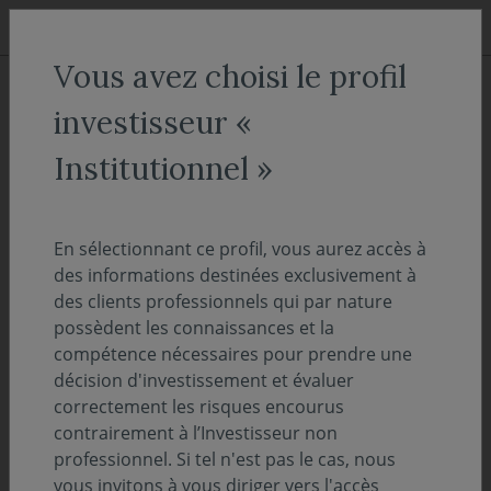
Aller au menu
Aller au contenu
Recher
Vous avez choisi le profil
ACCUEIL
Actualités
investisseur «
Covéa Finance sera présente au
Institutionnel »
salon Patrimonia les 27 et 28
septembre prochains
En sélectionnant ce profil, vous aurez accès à
des informations destinées exclusivement à
des clients professionnels qui par nature
10 septembre 2018
EVÉNEMENTS
possèdent les connaissances et la
Pour cette nouvelle édition retrouver les
compétence nécessaires pour prendre une
experts de Covéa Finance au stand G31 lors
décision d'investissement et évaluer
correctement les risques encourus
du salon Patrimonia les 27 et 28 septembre
contrairement à l’Investisseur non
prochains au Centre de Congrès de Lyon.
professionnel. Si tel n'est pas le cas, nous
vous invitons à vous diriger vers l'accès