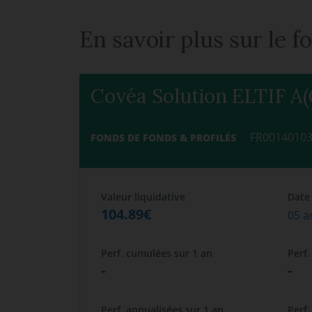
En savoir plus sur le 
Covéa Solution ELTIF A(
FR0014010
FONDS DE FONDS & PROFILÉS
Valeur liquidative
Date
104.89€
05 a
Perf. cumulées sur 1 an
Perf.
-
-
Perf. annualisées sur 1 an
Perf.