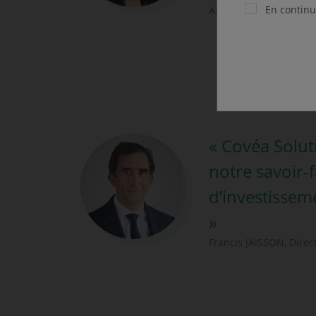
En continua
Anne LAMOTTE, Direct
« Covéa Soluti
notre savoir-
d’investissem
»
Francis JAISSON, Dire