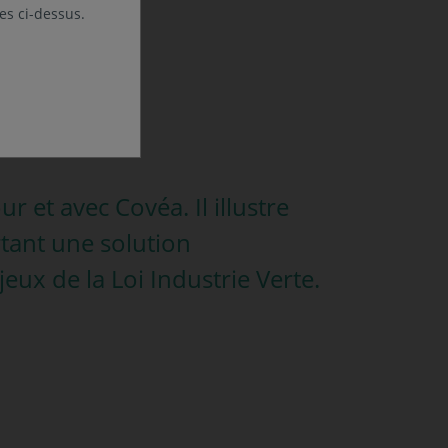
les ci-dessus.
 et avec Covéa. Il illustre
rtant une solution
ux de la Loi Industrie Verte.