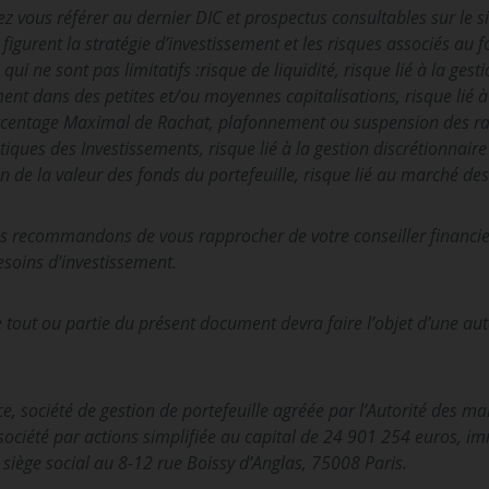
ez vous référer au dernier DIC et prospectus consultables sur le s
figurent la stratégie d’investissement et les risques associés au
qui ne sont pas limitatifs :risque de liquidité, risque lié à la gest
sement dans des petites et/ou moyennes capitalisations, risque lié
rcentage Maximal de Rachat, plafonnement ou suspension des rach
stiques des Investissements, risque lié à la gestion discrétionnair
tion de la valeur des fonds du portefeuille, risque lié au marché de
us recommandons de vous rapprocher de votre conseiller financie
esoins d’investissement.
 tout ou partie du présent document devra faire l’objet d’une au
e, société de gestion de portefeuille agréée par l’Autorité des m
ociété par actions simplifiée au capital de 24 901 254 euros, im
iège social au 8-12 rue Boissy d’Anglas, 75008 Paris.