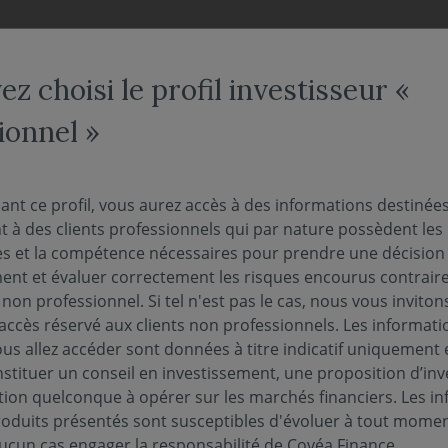
NOS FONDS
NOUS CONNAÎTRE
ACTUALITÉS
ENGAG
z choisi le profil investisseur «
ionnel »
e lance son premier fon
ant ce profil, vous aurez accès à des informations destinée
 à des clients professionnels qui par nature possèdent les
tion ELTIF
s et la compétence nécessaires pour prendre une décision
ment et évaluer correctement les risques encourus contrai
r non professionnel. Si tel n'est pas le cas, nous vous inviton
l'accès réservé aux clients non professionnels. Les informati
us allez accéder sont données à titre indicatif uniquement 
stituer un conseil en investissement, une proposition d’in
tion quelconque à opérer sur les marchés financiers. Les i
roduits présentés sont susceptibles d'évoluer à tout momen
 gestion de portefeuille du groupe Covéa, enric
ucun cas engager la responsabilité de Covéa Finance.