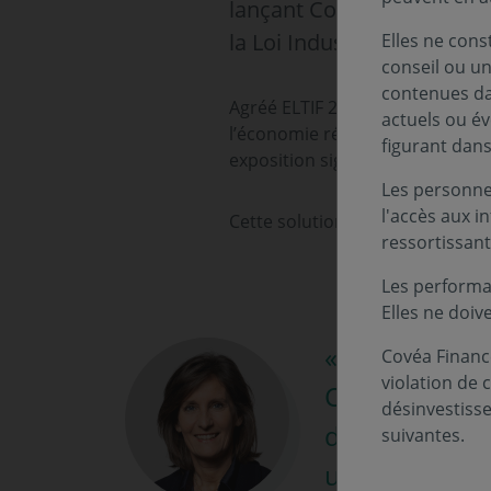
lançant Covéa Solution ELT
la Loi Industrie Verte.
Elles ne cons
conseil ou un
contenues dan
Agréé ELTIF 2.0, Covéa Solution
actuels ou év
l’économie réelle et durable. L
figurant dan
exposition significative aux PM
Les personnes
l'accès aux i
Cette solution d’investissement
ressortissant
Les performa
Elles ne doiv
« « Le travail
Covéa Finance
violation de 
Covéa et Cov
désinvestiss
d’investissem
suivantes.
un cadre régl