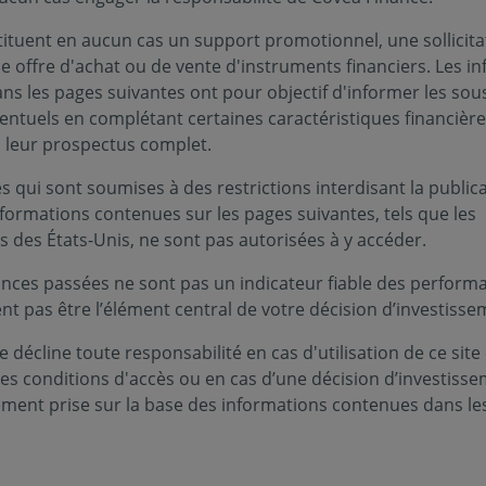
IF, son premier fonds ELTIF qui s’inscrit dans le 
tituent en aucun cas un support promotionnel, une sollicita
e offre d'achat ou de vente d'instruments financiers. Les i
s les pages suivantes ont pour objectif d'informer les sou
 ELTIF a pour ambition de soutenir le financement d’invest
entuels en complétant certaines caractéristiques financièr
e fonds combinera principalement des investissements cotés
s leur prospectus complet.
E européennes, aux obligations vertes et aux infrastructure
 qui sont soumises à des restrictions interdisant la public
nformations contenues sur les pages suivantes, tels que les
 est disponible dans les PER des réseaux vie du Groupe dès
s des États-Unis, ne sont pas autorisées à y accéder.
nces passées ne sont pas un indicateur fiable des performa
ent pas être l’élément central de votre décision d’investisse
 de co-construction réalisé entre la Dire
 décline toute responsabilité en cas d'utilisation de ce site
ces conditions d'accès ou en cas d’une décision d’investiss
éa Finance nous permet aujourd’hui de 
ement prise sur la base des informations contenues dans le
ent innovant à nos clients qui souhaitent
ementaire européen en accédant à des act