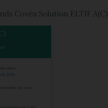
fonds Covéa Solution ELTIF A(C)
C)
344
 de valeur
oût 2026
 cumulées sur 3 ans
 annualisées sur 3 ans