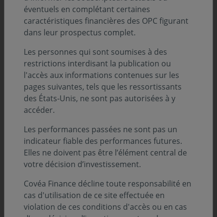
éventuels en complétant certaines
caractéristiques financières des OPC figurant
Pour expliquer l’intérêt du marché, Option Finance met
dans leur prospectus complet.
en avant la pertinence des récentes solutions de
placement proposées aux réseaux de distribution :
Les personnes qui sont soumises à des
restrictions interdisant la publication ou
L’engouement pour les fonds obligataires datés :
l'accès aux informations contenues sur les
conçus pour capter le contexte de marché, ils ont
pages suivantes, tels que les ressortissants
enregistré une collecte de 160 millions d’euros sur
des États-Unis, ne sont pas autorisées à y
l’échéance 2029, et déjà plus de 200 millions d’euros
accéder.
sur le millésime suivant.
Les performances passées ne sont pas un
L’accès aux actifs réels via le format ELTIF
:
lancé fin
indicateur fiable des performances futures.
2025, notre premier fonds sous ce format mixe
Elles ne doivent pas être l’élément central de
actifs cotés et non cotés. Il cible directement le
votre décision d’investissement.
financement des PME européennes, des obligations
vertes et des infrastructures durables.
Covéa Finance décline toute responsabilité en
cas d'utilisation de ce site effectuée en
violation de ces conditions d'accès ou en cas
Un modèle de gestion qui s'élargit