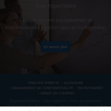
Nos expertises
Gestion actions européennes et
internationales, gestion taux et multigestion
En savoir plus
ENGLISH WEBSITE
GLOSSAIRE
ENGAGEMENT DE CONFIDENTIALITÉ
RECRUTEMENT
GÉRER LES COOKIES
Dispositif d'alerte
Nos rapports, codes et politiques
Traitement des réclamations
Mentions légales
Cookies