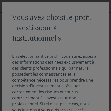
Aller au menu
Aller au contenu
Recher
Vous avez choisi le profil
ACCUEIL
Actualités
Communiqué
investisseur «
Pourquoi Option Finance place
Institutionnel »
Covéa Finance parmi les
sociétés de gestion à suivre en
En sélectionnant ce profil, vous aurez accès à
2026 ?
des informations destinées exclusivement à
des clients professionnels qui par nature
possèdent les connaissances et la
02 juin 2026
COMMUNIQUÉ
compétence nécessaires pour prendre une
décision d'investissement et évaluer
Temps de lecture :
2
min
correctement les risques encourus
contrairement à l’Investisseur non
Option Finance a intégré Covéa Finance dans
professionnel. Si tel n'est pas le cas, nous
vous invitons à vous diriger vers l'accès
sa sélection annuelle des dix sociétés de