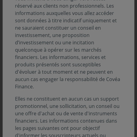
réservé aux clients non professionnels. Les
gestion à suivre.
informations auxquelles vous allez accéder
sont données à titre indicatif uniquement et
Cette distinction repose sur deux dynamiques
ne sauraient constituer un conseil en
concrètes : l’accélération de nos référencements auprès
investissement, une proposition
des distributeurs d’assurances-vie (+28%) et le
d’investissement ou une incitation
développement de notre offre de solutions financières
quelconque à opérer sur les marchés
sur le segment de la clientèle de tiers.
financiers. Les informations, services et
produits présentés sont susceptibles
d'évoluer à tout moment et ne peuvent en
Historiquement centrée sur la gestion des encours de
aucun cas engager la responsabilité de Covéa
sa maison mère, Covéa Finance (86, 8 milliards d’euros
Finance.
d’encours globaux au total) consolide ainsi sa stratégie
de diversification. À fin 2025, la clientèle de tiers
Elles ne constituent en aucun cas un support
représentait 14,5 milliards d’euros, affichant une
promotionnel, une sollicitation, un conseil ou
progression de 3 % sur un an grâce à une collecte nette
une offre d'achat ou de vente d'instruments
de 515 millions d’euros.
financiers. Les informations contenues dans
les pages suivantes ont pour objectif
Une offre adaptée aux attentes des distributeurs
d'informer les souscripteurs actuels ou