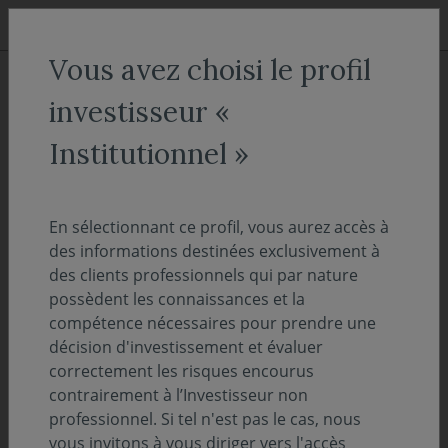
Aller au menu
Aller au contenu
Recher
Vous avez choisi le profil
ACCUEIL
Actualités
Evénements
investisseur «
Le rapport d'activité 2022 vient
Institutionnel »
de paraître
En sélectionnant ce profil, vous aurez accès à
19 juin 2023
EVÉNEMENTS
des informations destinées exclusivement à
des clients professionnels qui par nature
Temps de lecture :
1
min
possèdent les connaissances et la
compétence nécessaires pour prendre une
Ça y est, notre rapport d’activité 2022 est
décision d'investissement et évaluer
correctement les risques encourus
arrivé. Retrouvez la version complète et
contrairement à l’Investisseur non
digitalisée de cette nouvelle édition !
professionnel. Si tel n'est pas le cas, nous
vous invitons à vous diriger vers l'accès