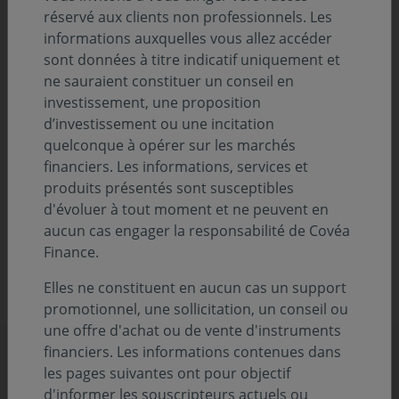
réservé aux clients non professionnels. Les
Pour la deuxième année consécutive, notre
rapport
informations auxquelles vous allez accéder
d’activité
s’intitule «
Regards
», un ouvrage qui éclaire
sont données à titre indicatif uniquement et
notre stratégie, nos résultats et qui revient sur les
ne sauraient constituer un conseil en
tendances qui les expliquent.
investissement, une proposition
d’investissement ou une incitation
Le rapport d’activité 2022 s’inscrit dans la continuité de
quelconque à opérer sur les marchés
2021 et maintient son ancrage au cœur de notre plan
financiers. Les informations, services et
stratégique baptisé "Ambition 2026".
produits présentés sont susceptibles
d'évoluer à tout moment et ne peuvent en
DÉCOUVREZ DÈS À PRÉSENT LA VERSION DIGITALE DE NOTRE
aucun cas engager la responsabilité de Covéa
RAPPORT !
Finance.
CONSULTEZ LE PDF DE NOTRE RAPPORT ANNUEL (PDF -
Elles ne constituent en aucun cas un support
5.26 MO)
promotionnel, une sollicitation, un conseil ou
une offre d'achat ou de vente d'instruments
financiers. Les informations contenues dans
Découvrez d'autres décryptages
les pages suivantes ont pour objectif
d'informer les souscripteurs actuels ou