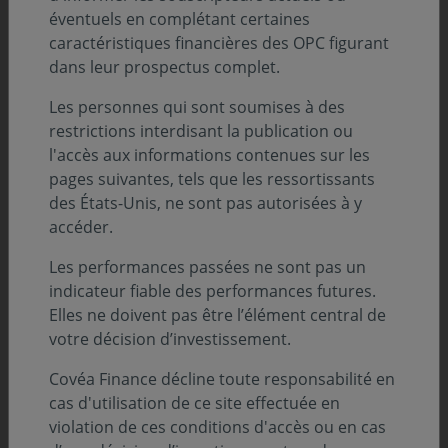
éventuels en complétant certaines
caractéristiques financières des OPC figurant
dans leur prospectus complet.
Les personnes qui sont soumises à des
restrictions interdisant la publication ou
l'accès aux informations contenues sur les
pages suivantes, tels que les ressortissants
des États-Unis, ne sont pas autorisées à y
accéder.
Les performances passées ne sont pas un
31 juillet 2026
COMMUNIQUÉ
indicateur fiable des performances futures.
Elles ne doivent pas être l’élément central de
Covéa Finance accélère son engagement
votre décision d’investissement.
climat en rejoignant l’initiative
internationale Climate Action 100+
Covéa Finance décline toute responsabilité en
Covéa Finance annonce son adhésion à Climate Action
cas d'utilisation de ce site effectuée en
100+, l'une des principales initiatives internationales
violation de ces conditions d'accès ou en cas