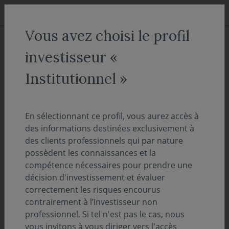
Aller au menu
Aller au contenu
Recher
Vous avez choisi le profil
ACCUEIL
Actualités
Evénements
investisseur «
Marchés financiers : regard de
Institutionnel »
Jacques-André NADAL sur
Zoom Invest
En sélectionnant ce profil, vous aurez accès à
des informations destinées exclusivement à
des clients professionnels qui par nature
11 septembre 2025
EVÉNEMENTS
possèdent les connaissances et la
compétence nécessaires pour prendre une
Temps de lecture :
1
min
décision d'investissement et évaluer
correctement les risques encourus
Jacques-André Nadal, Directeur Adjoint des
contrairement à l’Investisseur non
Gestions, a participé à la dernière table ronde
professionnel. Si tel n'est pas le cas, nous
de Zoom Invest ce mercredi 10 septembre
vous invitons à vous diriger vers l'accès