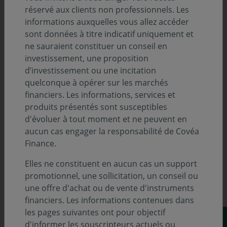
réservé aux clients non professionnels. Les
sur le thème « Marchés financiers : quelles
informations auxquelles vous allez accéder
perspectives pour la fin d’année ? »
sont données à titre indicatif uniquement et
ne sauraient constituer un conseil en
Il y partage l’analyse de Covéa Finance sur :
investissement, une proposition
d’investissement ou une incitation
🔹 Le contexte macroéconomique actuel
quelconque à opérer sur les marchés
🔹 Les perspectives d’évolution d’ici la fin d’année
financiers. Les informations, services et
🔹 Les solutions d’investissement à privilégier
produits présentés sont susceptibles
dans ce contexte
d'évoluer à tout moment et ne peuvent en
aucun cas engager la responsabilité de Covéa
Finance.
Elles ne constituent en aucun cas un support
Pour consulter la vidéo, cliquez sur
promotionnel, une sollicitation, un conseil ou
l'image ci-dessous :
une offre d'achat ou de vente d'instruments
financiers. Les informations contenues dans
les pages suivantes ont pour objectif
d'informer les souscripteurs actuels ou