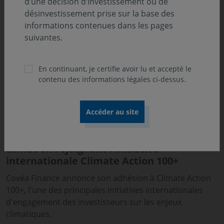
d’une décision d’investissement ou de
désinvestissement prise sur la base des
informations contenues dans les pages
suivantes.
En continuant, je certifie avoir lu et accepté le
contenu des informations légales ci-dessus.
31 juillet 2026
COMMUNIQUÉ
Covéa Finance accélère son engagement
climat en rejoignant l’initiative
internationale Climate Action 100+
Covéa Finance annonce son adhésion à Climate Action
100+, l'une des principales initiatives internationales
d'engagement des investisseurs sur les enjeux
climatiques.