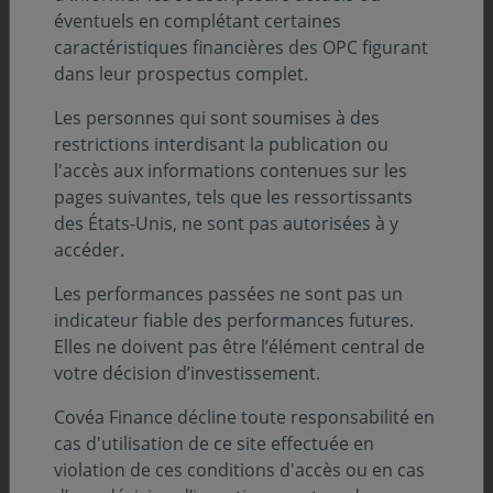
éventuels en complétant certaines
caractéristiques financières des OPC figurant
dans leur prospectus complet.
« Les petites et moyennes valeurs sont
Les personnes qui sont soumises à des
une classe d'actifs à part entière qui
restrictions interdisant la publication ou
l'accès aux informations contenues sur les
présente certaines particularités. Aussi,
pages suivantes, tels que les ressortissants
notre démarche consiste à étudier en
des États-Unis, ne sont pas autorisées à y
détail à la fois les aspects financiers et
accéder.
extra-financiers de sociétés souvent peu
Les performances passées ne sont pas un
suivies par le marché. Investir dans les
indicateur fiable des performances futures.
Elles ne doivent pas être l’élément central de
petites et moyennes valeurs offre
votre décision d’investissement.
également l’opportunité d’établir un
Covéa Finance décline toute responsabilité en
dialogue régulier et fructueux avec leurs
cas d'utilisation de ce site effectuée en
dirigeants. Nous effectuons ainsi de
violation de ces conditions d'accès ou en cas
nombreux déplacements pour aller à