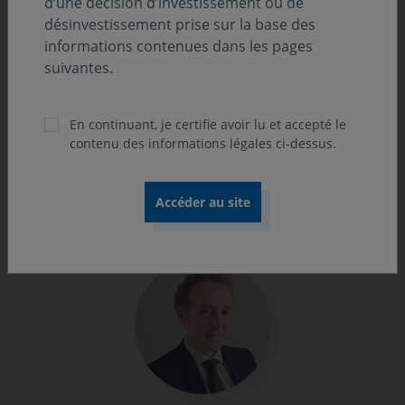
d’une décision d’investissement ou de
désinvestissement prise sur la base des
leur rencontre et visiter les sites des
informations contenues dans les pages
entreprises. »
suivantes.
Samir Ramdane, Responsable de l'équipe Gestion OPC Actions
Europe
En continuant, je certifie avoir lu et accepté le
contenu des informations légales ci-dessus.