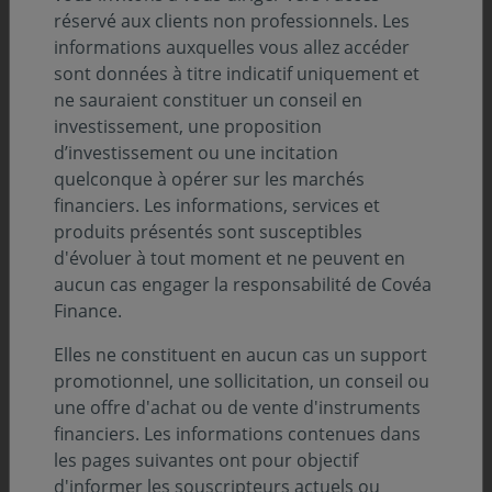
l’honneur.
réservé aux clients non professionnels. Les
informations auxquelles vous allez accéder
sont données à titre indicatif uniquement et
Découvrez notre fonds
Covéa Perspectives
ne sauraient constituer un conseil en
Entreprises
, notre fonds investi dans les
petites
et/ou
investissement, une proposition
moyennes
capitalisations
, dans le nouveau hors-
d’investissement ou une incitation
série de
Gestion de fortune
, à travers l’interview de
quelconque à opérer sur les marchés
ses gérants Samir Ramdane, Responsable de l’équipe
financiers. Les informations, services et
Gestion OPC Actions Europe et Antoine Peyronnet,
produits présentés sont susceptibles
Gérant OPC Actions Europe.
d'évoluer à tout moment et ne peuvent en
aucun cas engager la responsabilité de Covéa
Finance.
Elles ne constituent en aucun cas un support
promotionnel, une sollicitation, un conseil ou
une offre d'achat ou de vente d'instruments
financiers. Les informations contenues dans
les pages suivantes ont pour objectif
d'informer les souscripteurs actuels ou