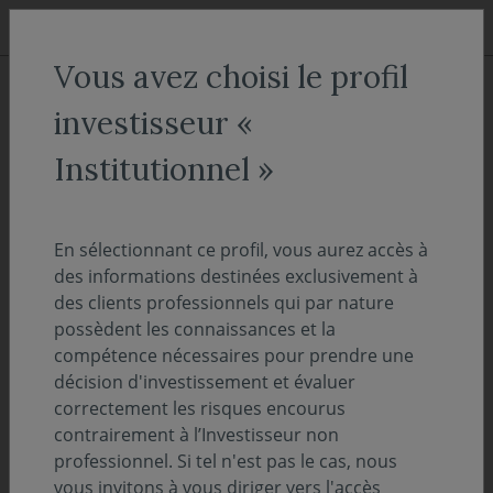
Aller au menu
Aller au contenu
Recher
Vous avez choisi le profil
ACCUEIL
Actualités
Focus sur
investisseur «
Un fonds mentionné dans
Institutionnel »
Gestion de Fortune
En sélectionnant ce profil, vous aurez accès à
02 octobre 2024
FOCUS SUR
des informations destinées exclusivement à
des clients professionnels qui par nature
Temps de lecture :
8
min
possèdent les connaissances et la
compétence nécessaires pour prendre une
A l’occasion du salon Patrimonia, Gestion de
décision d'investissement et évaluer
correctement les risques encourus
fortune a publié son hors-série « 50 fonds
contrairement à l’Investisseur non
small & mid caps ». Notre fonds Covéa
professionnel. Si tel n'est pas le cas, nous
Perspectives Entreprises y est mis à
vous invitons à vous diriger vers l'accès