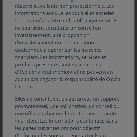
réservé aux clients non professionnels. Les
Wave Online
informations auxquelles vous allez accéder
sont données à titre indicatif uniquement et
Au programme de cette interview :
ne sauraient constituer un conseil en
investissement, une proposition
d’investissement ou une incitation
Un point sur les spécificités de notre modèle de
quelconque à opérer sur les marchés
gestion : une
gestion active et de conviction
financiers. Les informations, services et
Une présentation de notre valeur ajoutée pour les
produits présentés sont susceptibles
CGP :
solidité et taille humaine
d'évoluer à tout moment et ne peuvent en
Un tour de notre offre dédiée pour les CGP : une
aucun cas engager la responsabilité de Covéa
gamme complète et variée
Finance.
Elles ne constituent en aucun cas un support
promotionnel, une sollicitation, un conseil ou
une offre d'achat ou de vente d'instruments
Vanessa Valente : « La spécificité de Covéa Finance ?
financiers. Les informations contenues dans
Covéa Finance a la particularité d’être un peu l’entre
les pages suivantes ont pour objectif
deux, c’est-à-dire qu’elle bénéficie de la force du groupe
d'informer les souscripteurs actuels ou