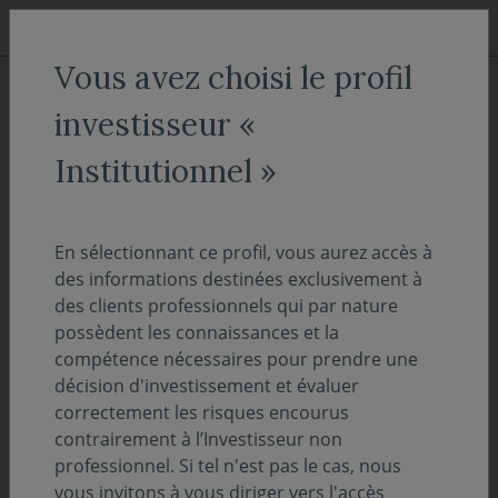
Aller au menu
Aller au contenu
Recher
Vous avez choisi le profil
ACCUEIL
Actualités
Nos fonds
investisseur «
Wave Online : 3 questions à un
Institutionnel »
partenaire avec Vanessa
Valente
En sélectionnant ce profil, vous aurez accès à
des informations destinées exclusivement à
des clients professionnels qui par nature
10 juin 2025
NOS FONDS
possèdent les connaissances et la
compétence nécessaires pour prendre une
Temps de lecture :
2
min
décision d'investissement et évaluer
correctement les risques encourus
Vanessa Valente, Responsable du pôle
contrairement à l’Investisseur non
Commercialisation et Marketing, a répondu
professionnel. Si tel n'est pas le cas, nous
aux questions de Philippe Rochereau pour
vous invitons à vous diriger vers l'accès