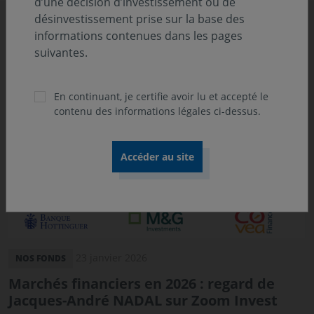
d’une décision d’investissement ou de
désinvestissement prise sur la base des
Découvrez d'autres actualités
informations contenues dans les pages
suivantes.
En continuant, je certifie avoir lu et accepté le
contenu des informations légales ci-dessus.
23 janvier 2026
NOS FONDS
Marchés financiers en 2026 : regard de
Jacques-André NADAL sur Zoom Invest