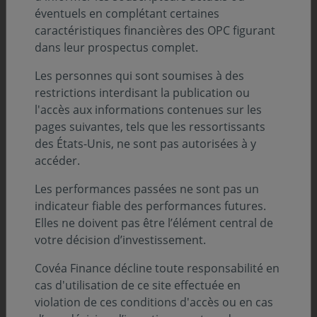
Covéa, donc de sa solidité, de sa solvabilité mais c’est
éventuels en complétant certaines
aussi une société de gestion à taille humaine, avec une
caractéristiques financières des OPC figurant
proximité et un service plus personnalisé, avec 170
dans leur prospectus complet.
collaborateurs et tous les corps de métier
représentés »
Les personnes qui sont soumises à des
restrictions interdisant la publication ou
l'accès aux informations contenues sur les
Consultez la vidéo ci-dessous
pages suivantes, tels que les ressortissants
des États-Unis, ne sont pas autorisées à y
accéder.
Les performances passées ne sont pas un
indicateur fiable des performances futures.
Elles ne doivent pas être l’élément central de
votre décision d’investissement.
Covéa Finance décline toute responsabilité en
cas d'utilisation de ce site effectuée en
violation de ces conditions d'accès ou en cas