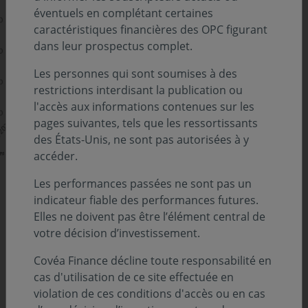
éventuels en complétant certaines
caractéristiques financières des OPC figurant
dans leur prospectus complet.
Les personnes qui sont soumises à des
restrictions interdisant la publication ou
l'accès aux informations contenues sur les
pages suivantes, tels que les ressortissants
des États-Unis, ne sont pas autorisées à y
accéder.
électriques. Cependant,
cette approche
traditionnelle se heurte désormais à des limites
Les performances passées ne sont pas un
physiques, souvent qualifiées de « mur du cuivre
indicateur fiable des performances futures.
».
Elles ne doivent pas être l’élément central de
votre décision d’investissement.
Désormais, le déplacement de la donnée consomme
Covéa Finance décline toute responsabilité en
plus d'énergie et génère plus de contraintes que le
cas d'utilisation de ce site effectuée en
calcul lui-même, faisant de la transmission le véritable
violation de ces conditions d'accès ou en cas
facteur limitant des architectures modernes. Plus les