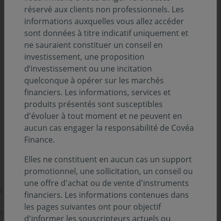
réservé aux clients non professionnels. Les
de structurer les perspectives des marchés
informations auxquelles vous allez accéder
technologiques, la saturation sous-jacente
sont données à titre indicatif uniquement et
des infrastructures réseaux s'affirme comme
ne sauraient constituer un conseil en
investissement, une proposition
un des principaux défis opérationnels des
d’investissement ou une incitation
centres de données.
quelconque à opérer sur les marchés
financiers. Les informations, services et
En effet, l'industrie des semi-conducteurs accélère la
produits présentés sont susceptibles
recherche de solutions alternatives à travers la mise en
d'évoluer à tout moment et ne peuvent en
œuvre de nouvelles architectures de connectivité.
aucun cas engager la responsabilité de Covéa
Historiquement, le transport de l'information reposait
Finance.
sur des liaisons en cuivre utilisant des signaux
Elles ne constituent en aucun cas un support
promotionnel, une sollicitation, un conseil ou
une offre d'achat ou de vente d'instruments
financiers. Les informations contenues dans
les pages suivantes ont pour objectif
d'informer les souscripteurs actuels ou