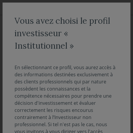
Aller au menu
Aller au contenu
Recher
Vous avez choisi le profil
ACCUEIL
Décryptages
investisseur «
Le regard de l'analyste - Du
Institutionnel »
cuivre à la lumière : la nouvelle
frontière des centres de
En sélectionnant ce profil, vous aurez accès à
données
des informations destinées exclusivement à
des clients professionnels qui par nature
possèdent les connaissances et la
09 juin 2026
LE POINT DE VUE DE L'EXPERT
compétence nécessaires pour prendre une
décision d'investissement et évaluer
Temps de lecture :
2
min
correctement les risques encourus
contrairement à l’Investisseur non
Alors que la course à la puissance de calcul
professionnel. Si tel n'est pas le cas, nous
vous invitons à vous diriger vers l'accès
nécessaire à l'intelligence artificielle continue