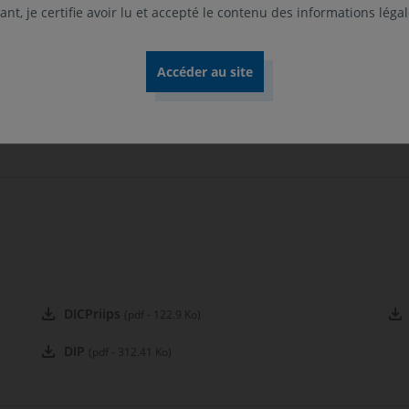
Classificat
nt, je certifie avoir lu et accepté le contenu des informations léga
Art. 8
Position-r
Catégorie 2
DICPriips
(pdf - 122.9 Ko)
DIP
(pdf - 312.41 Ko)