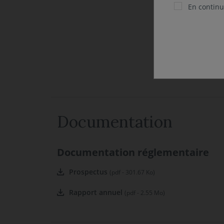
En continua
Documentation
Documentation réglementaire
Prospectus
(pdf - 301.67 Ko)
Rapport annuel
(pdf - 2.55 Mo)