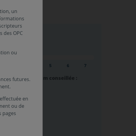
tion, un
nformations
scripteurs
es des OPC
sque (SRI) :
ation ou
au
Niveau
Niveau
Niveau
Niveau
Niveau
3
4
5
6
7
lacement minimum conseillée :
nces futures.
ment.
estissement :
 effectuée en
ement ou de
s pages