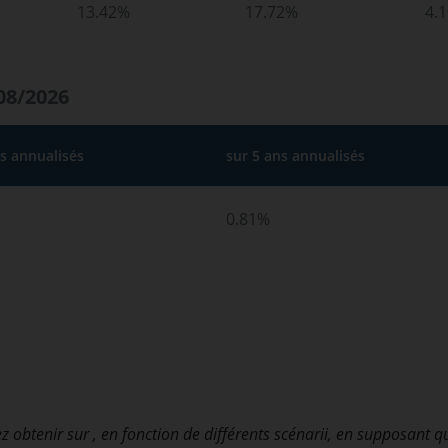
13.42%
17.72%
4.
08/2026
ns annualisés
sur 5 ans annualisés
0.81%
z obtenir sur
, en fonction de différents scénarii, en supposant q