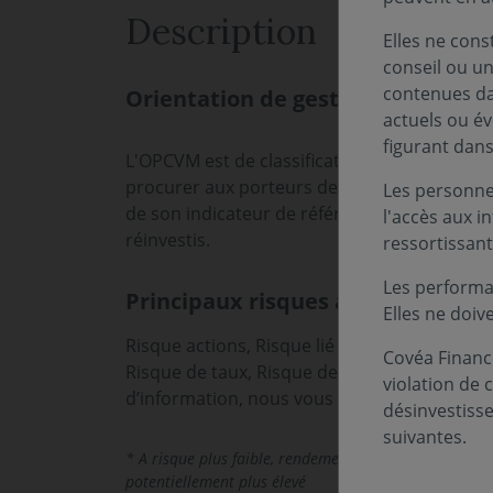
Description
Elles ne cons
conseil ou un
contenues dan
Orientation de gestion
actuels ou év
figurant dan
L'OPCVM est de classification « Actions Intern
procurer aux porteurs de parts une perfor
Les personnes
de son indicateur de référence DJ STOXX® E
l'accès aux i
réinvestis.
ressortissant
Les performa
Principaux risques associés au fo
Elles ne doiv
Risque actions, Risque lié à la gestion discré
Covéa Finance
Risque de taux, Risque de change. Les risques
violation de 
d’information, nous vous invitons à vous ré
désinvestiss
suivantes.
* A risque plus faible, rendement potentiellement plu
potentiellement plus élevé