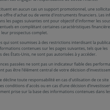
tituent en aucun cas un support promotionnel, une sollicita
e offre d'achat ou de vente d'instruments financiers. Les i
s les pages suivantes ont pour objectif d'informer les sou
entuels en complétant certaines caractéristiques financièr
Infos clés
s leur prospectus complet.
ationales ». Il a pour objectif de
Profil de ri
mance à moyen terme supérieure à celle
 qui sont soumises à des restrictions interdisant la public
X-EURO calculé dividendes nets
nformations contenues sur les pages suivantes, tels que les
Niveau
Nive
1
2
s des États-Unis, ne sont pas autorisées à y accéder.
Durée de p
nces passées ne sont pas un indicateur fiable des performa
nds
5 ans
ent pas être l’élément central de votre décision d’investisse
tionnaire, Risque de perte en capital,
Zone d’inv
 décline toute responsabilité en cas d'utilisation de ce site
 cités ne sont pas limitatifs. Pour plus
Europe
ces conditions d'accès ou en cas d’une décision d’investiss
férer au DIC et au prospectus du fonds.
ement prise sur la base des informations contenues dans le
Devise :
EURO
s faible. A risque plus élevé, rendement