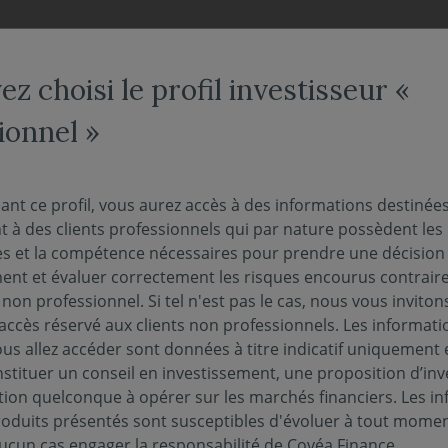
NOS FONDS
NOUS CONNAÎTRE
ACTUALITÉS
ENGAG
z choisi le profil investisseur «
ionnel »
rope Hors Euro C
ant ce profil, vous aurez accès à des informations destinée
 à des clients professionnels qui par nature possèdent les
s et la compétence nécessaires pour prendre une décision
eur liquidative au 05/08/2026 :
91.35€
ment et évaluer correctement les risques encourus contrai
r non professionnel. Si tel n'est pas le cas, nous vous inviton
l'accès réservé aux clients non professionnels. Les informati
us allez accéder sont données à titre indicatif uniquement 
stituer un conseil en investissement, une proposition d’in
tion quelconque à opérer sur les marchés financiers. Les i
PUBLICATIONS EN MATIÈRE DE DURABILITÉ
PERF
roduits présentés sont susceptibles d'évoluer à tout momen
ucun cas engager la responsabilité de Covéa Finance.