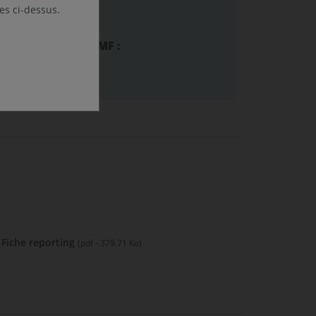
ion SFDR :
les ci-dessus.
ecommandation AMF :
 AMF
Fiche reporting
(pdf - 379.71 Ko)