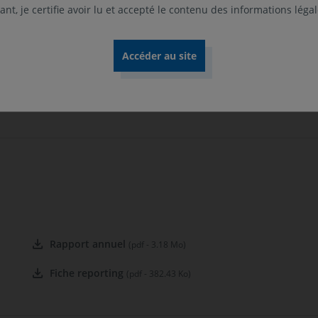
Classificat
 cités ne sont pas limitatifs. Pour plus
nt, je certifie avoir lu et accepté le contenu des informations léga
Art. 8
férer au DIC et au prospectus du fonds.
Position-r
Catégorie 2
s faible. A risque plus élevé, rendement
Rapport annuel
(pdf - 3.18 Mo)
Fiche reporting
(pdf - 382.43 Ko)