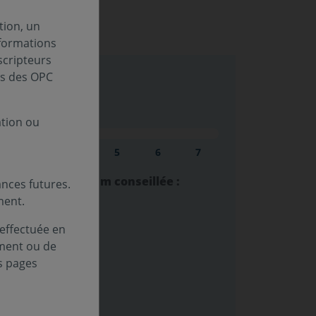
tion, un
nformations
scripteurs
es des OPC
sque (SRI) :
ation ou
au
Niveau
Niveau
Niveau
Niveau
Niveau
3
4
5
6
7
lacement minimum conseillée :
nces futures.
ment.
estissement :
 effectuée en
péenne
ement ou de
s pages