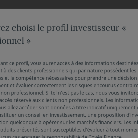
NOS FONDS
NOUS CONNAÎTRE
ACTUALITÉS
ENGAG
z choisi le profil investisseur «
ionnel »
s Entreprises I(D)
ant ce profil, vous aurez accès à des informations destinée
 à des clients professionnels qui par nature possèdent les
s et la compétence nécessaires pour prendre une décision
eur liquidative au 06/08/2026 :
109.47€
ment et évaluer correctement les risques encourus contrai
r non professionnel. Si tel n'est pas le cas, nous vous inviton
l'accès réservé aux clients non professionnels. Les informati
us allez accéder sont données à titre indicatif uniquement 
stituer un conseil en investissement, une proposition d’in
tion quelconque à opérer sur les marchés financiers. Les i
PUBLICATIONS EN MATIÈRE DE DURABILITÉ
PERF
roduits présentés sont susceptibles d'évoluer à tout momen
ucun cas engager la responsabilité de Covéa Finance.