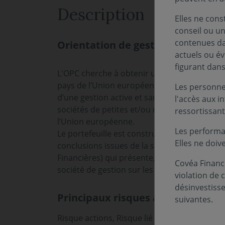
Description
Elles ne cons
conseil ou un
contenues dan
Orientation de gestion
actuels ou év
figurant dan
L'OPC cherche à obtenir une performance net
pays de l’Union européenne sur un horizon d
Les personnes
d’une gestion active et sans référence à un i
l'accès aux i
sociétés de petites et/ou moyennes capitalisa
ressortissant
l’Union européenne.
Les performa
Le portefeuille est construit dans le cadre d
Elles ne doiv
conclusions issues de la stratégie globale d
Financières) qui présente, trois fois par an, 
Covéa Finance
société de gestion sur les classes d'actifs don
violation de 
désinvestiss
Principaux risques associés au fo
suivantes.
Risque actions, Risque lié à la gestion discré