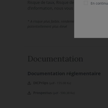
Risque de taux, Risque de change. Les risques
En continua
d’information, nous vous invitons à vous ré
* A risque plus faible, rendement potentiellement plu
potentiellement plus élevé
Documentation
Documentation réglementaire
DICPriips
(pdf - 155.08 Ko)
Prospectus
(pdf - 590.38 Ko)