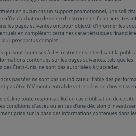
tituent en aucun cas un support promotionnel, une sollicita
e offre d'achat ou de vente d'instruments financiers. Les i
s les pages suivantes ont pour objectif d'informer les sou
entuels en complétant certaines caractéristiques financièr
Infos clés
s leur prospectus complet.
te de frais sur les marchés actions des
Profil de ri
’investissement de 4 ans, par le biais
 qui sont soumises à des restrictions interdisant la public
ndice particulier, en sélectionnant des
nformations contenues sur les pages suivantes, tels que les
Niveau
Nive
1
2
tion dont le siège social est situé dans
s des États-Unis, ne sont pas autorisées à y accéder.
Durée de p
nces passées ne sont pas un indicateur fiable des performa
es comités de gestion à partir des
4
ent pas être l’élément central de votre décision d’investisse
ite "PEF" (Perspectives Economiques et
les grandes orientations de la vision de la
Zone d’inv
 décline toute responsabilité en cas d'utilisation de ce site
t elle a la responsabilité.
Union Euro
ces conditions d'accès ou en cas d’une décision d’investiss
ement prise sur la base des informations contenues dans le
Devise :
nds
EUR
tionnaire, Risque de perte en capital,